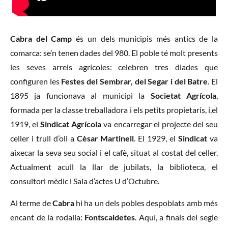
Cabra del Camp
és un dels municipis més antics de la
comarca: se’n tenen dades del 980. El poble té molt presents
les seves arrels agrícoles: celebren tres diades que
configuren les
Festes del Sembrar, del Segar i del Batre
. El
1895 ja funcionava al municipi la
Societat Agrícola
,
formada per la classe treballadora i els petits propietaris, i,el
1919, el
Sindicat Agrícola
va encarregar el projecte del seu
celler i trull d’oli a
Cèsar Martinell
. El 1929, el
Sindicat
va
aixecar la seva seu social i el cafè, situat al costat del celler.
Actualment acull la llar de jubilats, la biblioteca, el
consultori mèdic i Sala d’actes U d’Octubre.
Al terme de
Cabra
hi ha un dels pobles despoblats amb més
encant de la rodalia:
Fontscaldetes
. Aquí, a finals del segle