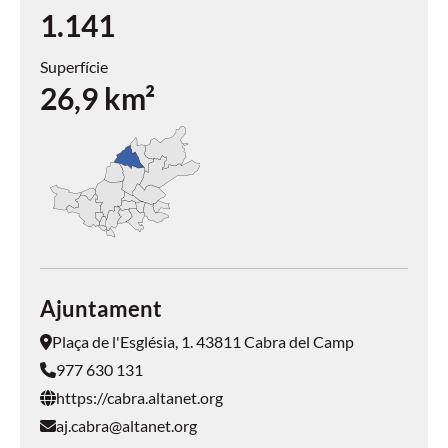
1.141
Superfície
26,9
km²
Ajuntament
Plaça de l'Església, 1. 43811 Cabra del Camp
977 630 131
https://cabra.altanet.org
aj.cabra@altanet.org