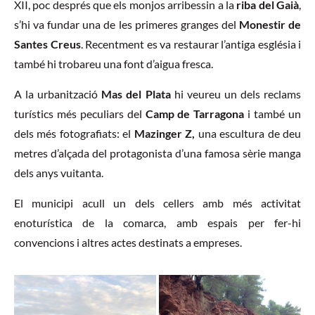
XII, poc després que els monjos arribessin a la
riba del Gaià
,
s’hi va fundar una de les primeres granges del
Monestir de
Santes Creus
. Recentment es va restaurar l’antiga església i
també hi trobareu una font d’aigua fresca.
A la urbanització
Mas del Plata
hi veureu un dels reclams
turístics més peculiars del
Camp de Tarragona
i també un
dels més fotografiats: el
Mazinger Z,
una escultura de deu
metres d’alçada del protagonista d’una famosa sèrie manga
dels anys vuitanta.
El municipi acull un dels cellers amb més activitat
enoturística de la comarca, amb espais per fer-hi
convencions i altres actes destinats a empreses.