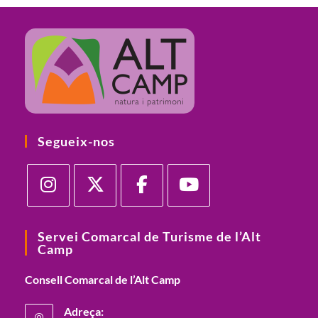
Segueix-nos
Opens
Opens
Opens
Opens
in
in
in
in
Servei Comarcal de Turisme de l’Alt
Camp
a
a
a
a
new
new
new
new
Consell Comarcal de l’Alt Camp
tab
tab
tab
tab
Adreça: