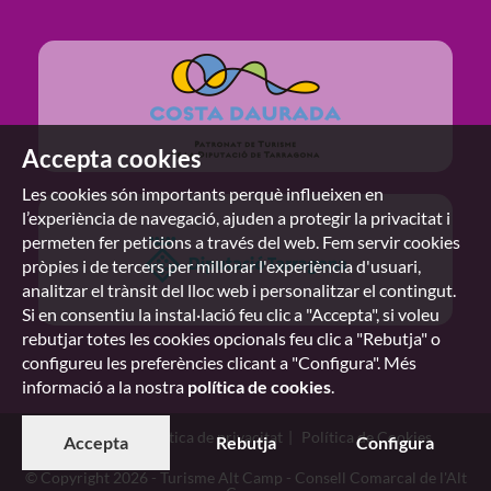
Accepta cookies
Les cookies són importants perquè influeixen en
l’experiència de navegació, ajuden a protegir la privacitat i
permeten fer peticions a través del web. Fem servir cookies
pròpies i de tercers per millorar l'experiència d'usuari,
analitzar el trànsit del lloc web i personalitzar el contingut.
Si en consentiu la instal·lació feu clic a "Accepta", si voleu
rebutjar totes les cookies opcionals feu clic a "Rebutja" o
configureu les preferències clicant a "Configura". Més
informació a la nostra
política de cookies
.
Avís legal
Política de privacitat
Política de Cookies
Accepta
Rebutja
Configura
© Copyright 2026 - Turisme Alt Camp - Consell Comarcal de l'Alt