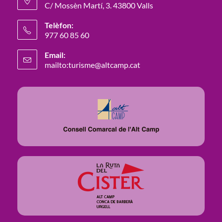
C/ Mossèn Martí, 3. 43800 Valls
Opens
Telèfon:
in
977 60 85 60
a
Opens
new
Email:
in
mailto:turisme@altcamp.cat
Opens
tab
your
in
your
application
application