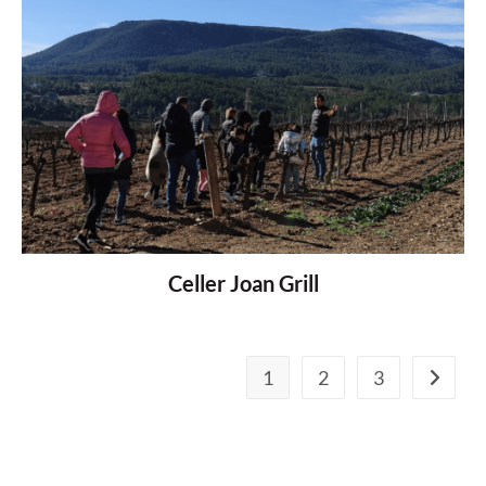
Celler Joan Grill
1
2
3
Vés a la