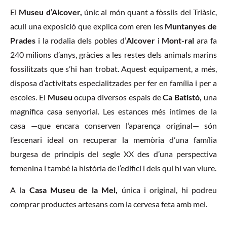
El
Museu d’Alcover,
únic al món quant a fòssils del Triàsic,
acull una exposició que explica com eren les
Muntanyes de
Prades
i la rodalia dels pobles d’
Alcover
i
Mont-ral
ara fa
240 milions d’anys, gràcies a les restes dels animals marins
fossilitzats que s’hi han trobat. Aquest equipament, a més,
disposa d’activitats especialitzades per fer en família i per a
escoles. El
Museu
ocupa diversos espais de
Ca Batistó,
una
magnífica casa senyorial. Les estances més íntimes de la
casa —que encara conserven l’aparença original— són
l’escenari ideal on recuperar la memòria d’una família
burgesa de principis del segle XX des d’una perspectiva
femenina i també la història de l’edifici i dels qui hi van viure.
A la
Casa Museu de la Mel,
única i original, hi podreu
comprar productes artesans com la cervesa feta amb mel.