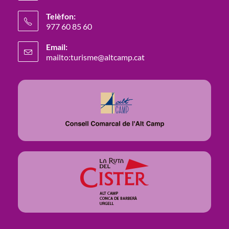
Telèfon:
977 60 85 60
Email:
mailto:turisme@altcamp.cat