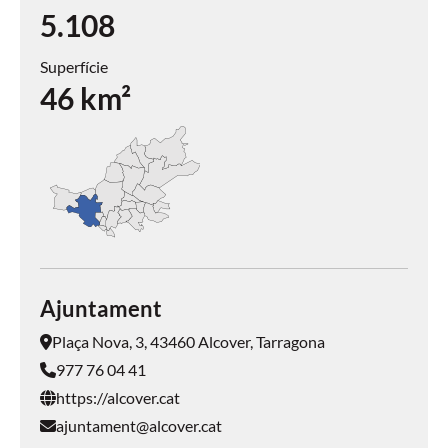
5.108
Superfície
46
km²
Ajuntament
Plaça Nova, 3, 43460 Alcover, Tarragona
977 76 04 41
https://alcover.cat
ajuntament@alcover.cat