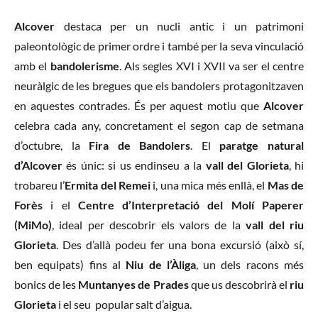
Alcover
destaca per un nucli antic i un patrimoni
paleontològic de primer ordre i també per la seva vinculació
amb el
bandolerisme
. Als segles XVI i XVII va ser el centre
neuràlgic de les bregues que els bandolers protagonitzaven
en aquestes contrades. És per aquest motiu que
Alcover
celebra cada any, concretament el segon cap de setmana
d’octubre, la
Fira de Bandolers
. El
paratge natural
d’Alcover
és únic: si us endinseu a la
vall del Glorieta
, hi
trobareu l’
Ermita del Remei
i, una mica més enllà, el
Mas de
Forès
i el
Centre d’Interpretació del Molí Paperer
(MiMo)
, ideal per descobrir els valors de la
vall del riu
Glorieta
. Des d’allà podeu fer una bona excursió (això sí,
ben equipats) fins al
Niu de l’Àliga
, un dels racons més
bonics de les
Muntanyes de Prades
que us descobrirà el
riu
Glorieta
i el seu popular salt d’aigua.