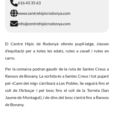
616 43 35 63
www.centrehipicrodonya.com
info@centrehipicrodonya.com
El Centre Hípic de Rodonyà ofereix pupil·latge, classes
d’equitació per a totes les edats, rutes a cavall i rutes en
carro.
Per la comarca podran gaudir de la ruta de Santes Creus a
Ranxos de Bonany. La sortida és a Santes Creus i tot pujant
pel «Camí del mig» s’arribarà a Les Pobles. Se seguirà fins el
coll de l’Arboçar i pel bosc fins el coll de la Torreta (San
Jaume de Montagut), i de dins del bosc s’anirà fins a Ranxos
de Bonany.