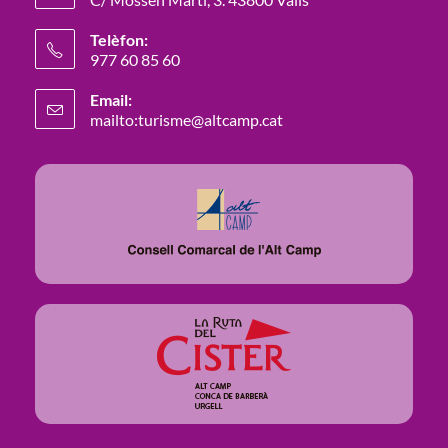
Telèfon:
977 60 85 60
Email:
mailto:turisme@altcamp.cat