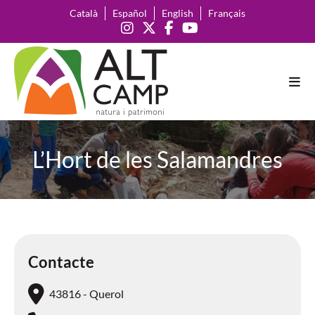
Català
Español
English
Français
L’Hort de les Salamandres
Contacte
43816 - Querol