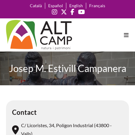
Català
Español
English
Français
Josep M. Estivill Campanera
Contact
C/ Licoristes, 34, Polígon Industrial (43800 -
Valls)