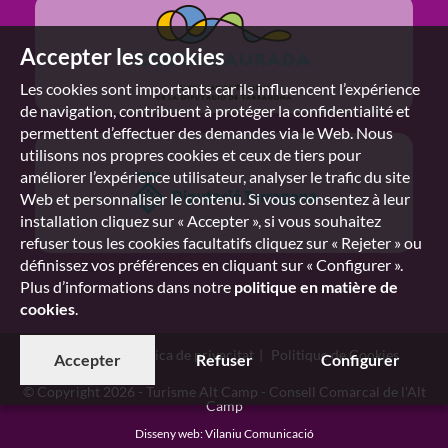
Accepter les cookies
Les cookies sont importants car ils influencent l’expérience
de navigation, contribuent à protéger la confidentialité et
permettent d’effectuer des demandes via le Web. Nous
utilisons nos propres cookies et ceux de tiers pour
améliorer l’expérience utilisateur, analyser le trafic du site
Web et personnaliser le contenu. Si vous consentez à leur
installation cliquez sur « Accepter », si vous souhaitez
refuser tous les cookies facultatifs cliquez sur « Rejeter » ou
définissez vos préférences en cliquant sur « Configurer ».
Plus d’informations dans notre
politique en matière de
cookies
.
Avís legal
Política de privacitat
Politique de Cookies
Accepter
Refuser
Configurer
© Copyright 2026 - Turisme Alt Camp - Consell Comarcal de l'Alt
Camp
Disseny web
:
Vilaniu Comunicació