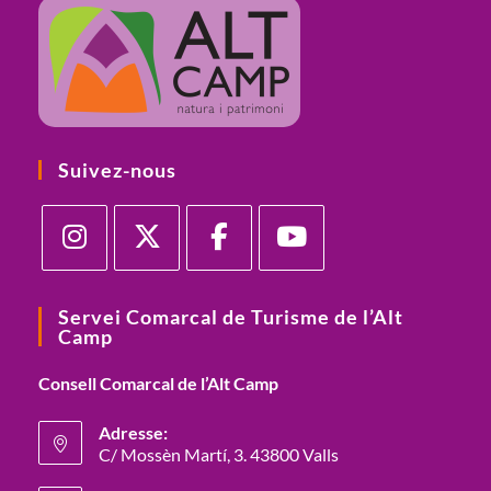
Suivez-nous
S’ouvre
S’ouvre
S’ouvre
S’ouvre
dans
dans
dans
dans
Servei Comarcal de Turisme de l’Alt
Camp
un
un
un
un
nouvel
nouvel
nouvel
nouvel
Consell Comarcal de l’Alt Camp
onglet
onglet
onglet
onglet
Adresse:
C/ Mossèn Martí, 3. 43800 Valls
S’ouvre