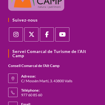
Suivez-nous
S’ouvre
S’ouvre
S’ouvre
S’ouvre
dans
dans
dans
dans
Servei Comarcal de Turisme de l’Alt
Camp
un
un
un
un
nouvel
nouvel
nouvel
nouvel
Consell Comarcal de l’Alt Camp
onglet
onglet
onglet
onglet
Adresse:
C/ Mossèn Martí, 3. 43800 Valls
S’ouvre
Téléphone:
dans
977 60 85 60
un
S’ouvre
nouvel
Email: