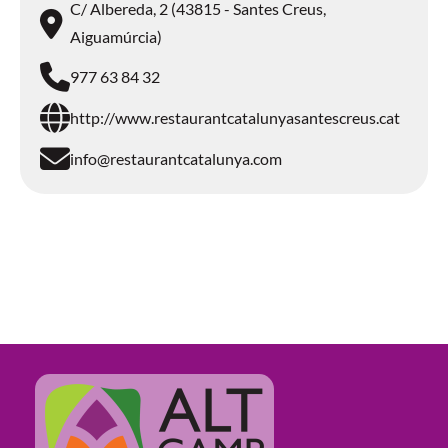
C/ Albereda, 2 (43815 - Santes Creus,
Aiguamúrcia)
977 63 84 32
http://www.restaurantcatalunyasantescreus.cat
info@restaurantcatalunya.com