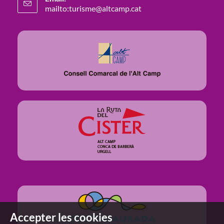
dans
mailto:turisme@altcamp.cat
S’ouvre
onglet
votre
dans
votre
application
application
Accepter les cookies