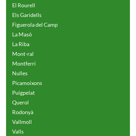
El Rourell
Els Garidells
Figuerola del Camp
La Masó
La Riba
Mont-ral
Montferri
Nulles
Picamoixons
Puigpelat
Querol
Rodonyà
Vallmoll
Valls