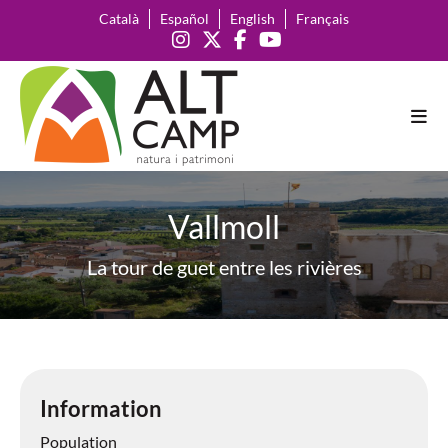
Català
Español
English
Français
Vallmoll
La tour de guet entre les rivières
Information
Population