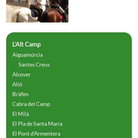
L’Alt Camp
Aiguamúrcia
Santes Creus
Alcover
Alió
Bràfim
Cabra del Camp
El Milà
El Pla de Santa Maria
El Pont d’Armentera