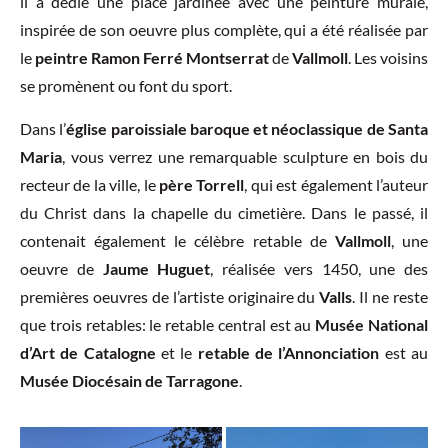
il a dédié une place jardinée avec une peinture murale,
inspirée de son oeuvre plus complète, qui a été réalisée par
le
peintre Ramon Ferré Montserrat
de
Vallmoll
. Les voisins
se promènent ou font du sport.
Dans l’
église paroissiale baroque et néoclassique de Santa
Maria
, vous verrez une remarquable sculpture en bois du
recteur de la ville, le
père Torrell
, qui est également l’auteur
du Christ dans la chapelle du cimetière. Dans le passé, il
contenait également le célèbre retable de
Vallmoll
, une
oeuvre de
Jaume Huguet
, réalisée vers 1450, une des
premières oeuvres de l’artiste originaire du
Valls
. Il ne reste
que trois retables: le retable central est au
Musée National
d’Art de Catalogne
et le
retable de l’Annonciation
est au
Musée Diocésain de Tarragone
.