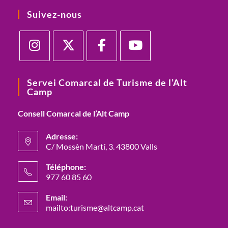
Suivez-nous
S’ouvre
S’ouvre
S’ouvre
S’ouvre
dans
dans
dans
dans
Servei Comarcal de Turisme de l’Alt
Camp
un
un
un
un
nouvel
nouvel
nouvel
nouvel
Consell Comarcal de l’Alt Camp
onglet
onglet
onglet
onglet
Adresse:
C/ Mossèn Martí, 3. 43800 Valls
S’ouvre
Téléphone:
dans
977 60 85 60
un
S’ouvre
nouvel
Email:
dans
mailto:turisme@altcamp.cat
S’ouvre
onglet
votre
dans
votre
application