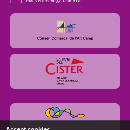
mailto:turisme@altcamp.cat
Accept cookies