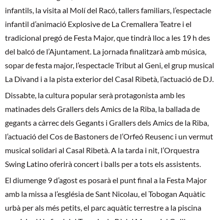
infantils, la visita al Molí del Racó, tallers familiars, l’espectacle
infantil d’animació Explosive de La Cremallera Teatre i el
tradicional pregó de Festa Major, que tindrà lloc a les 19 h des
del balcó de l’Ajuntament. La jornada finalitzarà amb música,
sopar de festa major, l’espectacle Tribut al Geni, el grup musical
La Divand i a la pista exterior del Casal Ribetà, l’actuació de DJ.
Dissabte, la cultura popular serà protagonista amb les
matinades dels Grallers dels Amics de la Riba, la ballada de
gegants a càrrec dels Gegants i Grallers dels Amics de la Riba,
l’actuació del Cos de Bastoners de l’Orfeó Reusenc i un vermut
musical solidari al Casal Ribetà. A la tarda i nit, l’Orquestra
Swing Latino oferirà concert i balls per a tots els assistents.
El diumenge 9 d’agost es posarà el punt final a la Festa Major
amb la missa a l’església de Sant Nicolau, el Tobogan Aquàtic
urbà per als més petits, el parc aquàtic terrestre a la piscina