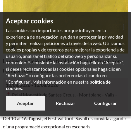
Aceptar cookies
Las cookies son importantes porque influyen en la
experiencia de navegación, ayudan a proteger la privacidad
y permiten realizar peticiones a través de la web. Utilizamos
cookies propias y de terceros para mejorar la experiencia de
usuario, analizar el tráfico del sitio web y personalizar su
La sisena edició del Festival Jordi Savall s’inspira en
contenido. Si consiente la instalación haga clic en "Aceptar",
si desea rechazar todas las cookies opcionales haga clic en
l’eclipsi solar de 2026
"Rechazar" o configure las preferencias clicando en
"Configurar". Más información en nuestra
política de
10/08/2026 - 16/08/2026
cookies
.
Reial Monestir de Santes Creus, - Montblanc - Valls -
Alcover
Aceptar
Rechazar
Configurar
Del 10 al 16 d’agost, el Festival Jordi Savall us convida a gaudir
d’una programació excepcional en escenaris