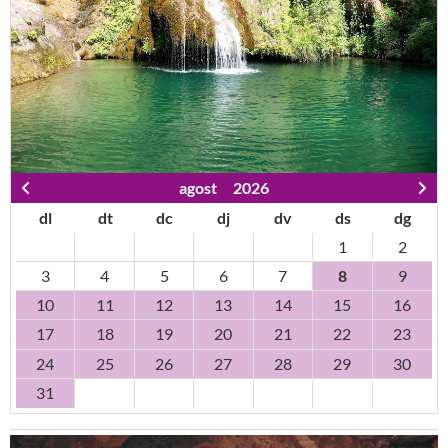
agost
2026
dl
dt
dc
dj
dv
ds
dg
1
2
3
4
5
6
7
8
9
10
11
12
13
14
15
16
17
18
19
20
21
22
23
24
25
26
27
28
29
30
31