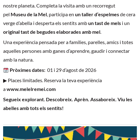
nostre planeta. Completa la visita amb un recorregut
pel
Museu de la Mel
, participa en
un taller d’espelmes
de cera
verge d’abella i desperta els sentits amb
un tast de mels
i un
original tast de begudes elaborades amb mel
.
Una experiència pensada per a famílies, parelles, amics i totes
aquelles persones amb ganes d’aprendre, gaudir i connectar
amb la natura.
Pròximes dates:
01 i 29 d’agost de 2026
▶ Places limitades. Reserva la teva experiència
a
www.melelremei.com
Segueix explorant. Descobreix. Aprèn. Assaboreix. Viu les
abelles amb tots els sentits!